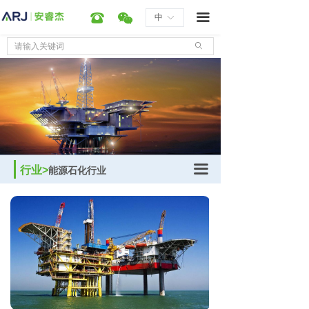
首页
国际工程行业
笔译
在线翻译管理平台
国际工程行业
너
뀰
끀
中
ꀅ
服务
装备制造行业
口译
远程云同传
装备制造行业
ꄙ
技术&产品
会议会展行业
外派
机器翻译
会议会展行业
行业解决方案
游戏文娱行业
本地化
文档快翻
游戏行业
新闻资讯
多媒体行业
排版
自助下单系统
多媒体行业
끀
医疗健康行业
审校
翻译教学系统
医疗健康行业
公司新闻
行业>
ꁣ
能源石化行业
信息技术行业
配音
信息技术行业
产品推广
ꁣ
能源石化行业
美术
能源石化行业
经验分享
ꁣ
字幕
行业资讯
ꁣ
关于我们
游戏本地化